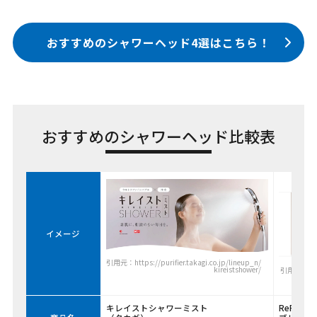
おすすめのシャワーヘッド4選はこちら！
おすすめのシャワーヘッド比較表
イメージ
引用元：https://purifier.takagi.co.jp/lineup_n/
kireistshower/
引用元：https
キレイストシャワーミスト
ReFa F