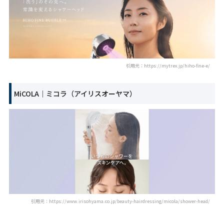
引用元：https://mytrex.jp/hiho-fine-e/
MiCOLA｜ミコラ（アイリスオーヤマ）
引用元：https://www.irisohyama.co.jp/beauty-hairdressing/micola/shower-head/