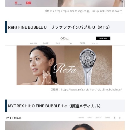
引用元：https://purifier.takagi.co.jp/lineup_n/kireistshower/
ReFa FINE BUBBLE U｜リファファインバブル U（MTG）
引用元：https://www.refa.net/item/refa_fine_bubble_u/
MYTREX HIHO FINE BUBBLE＋e（創通メディカル）