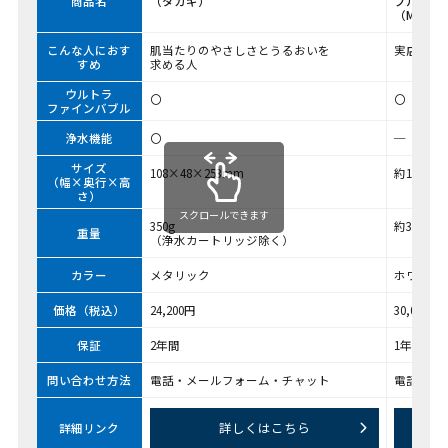
商品名
（タカギ）
ブル U
（MTG）
こんな人におす
肌当たりのやさしさとうるおいを
実店舗で
すめ
求める人
ウルトラ
〇
〇
ファインバブル
浄水機能
〇
─
サイズ
108×48×253mm
約134×9
（幅×奥行×高
さ）
スクロールできます
350g
約300g
重量
（浄水カートリッジ除く）
カラー
メタリック
ホワイト
価格（税込）
24,200円
30,000円
保証
2年間
1年間
問い合わせ方法
電話・メールフォーム・チャット
電話・メ
詳しくはこちら
詳細リンク