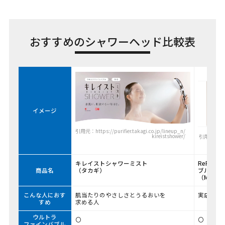
おすすめのシャワーヘッド比較表
イメージ
引用元：https://purifier.takagi.co.jp/lineup_n/
kireistshower/
引用元：https
キレイストシャワーミスト
ReFa F
商品名
（タカギ）
ブル U
（MTG）
こんな人におす
肌当たりのやさしさとうるおいを
実店舗で
すめ
求める人
ウルトラ
〇
〇
ファインバブル