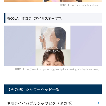
引用元：https://mytrex.jp/hiho-fine-e/
MiCOLA｜ミコラ（アイリスオーヤマ）
引用元：https://www.irisohyama.co.jp/beauty-hairdressing/micola/shower-head/
【その他】シャワーヘッド一覧
キモチイイバブルシャワピタ（タカギ）