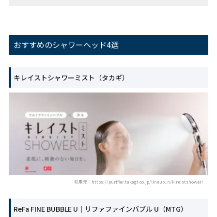
おすすめのシャワーヘッド4選
キレイストシャワーミスト（タカギ）
引用元：https://purifier.takagi.co.jp/lineup_n/kireistshower/
ReFa FINE BUBBLE U｜リファファインバブル U（MTG）