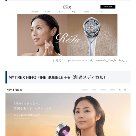
引用元：https://www.refa.net/item/refa_fine_bubble_u/
MYTREX HIHO FINE BUBBLE＋e（創通メディカル）