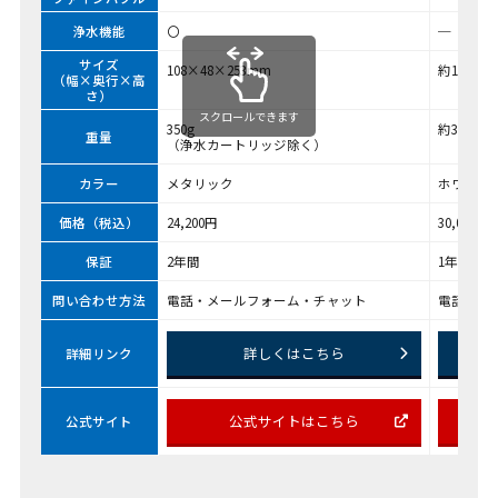
浄水機能
〇
─
サイズ
108×48×253mm
約134×9
（幅×奥行×高
さ）
スクロールできます
350g
約300g
重量
（浄水カートリッジ除く）
カラー
メタリック
ホワイト
価格（税込）
24,200円
30,000円
保証
2年間
1年間
問い合わせ方法
電話・メールフォーム・チャット
電話・メ
詳しくはこちら
詳細リンク
公式サイトはこちら
公式サイト