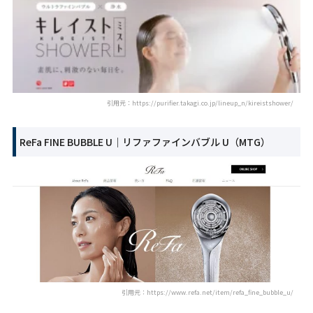
引用元：https://purifier.takagi.co.jp/lineup_n/kireistshower/
ReFa FINE BUBBLE U｜リファファインバブル U（MTG）
引用元：https://www.refa.net/item/refa_fine_bubble_u/