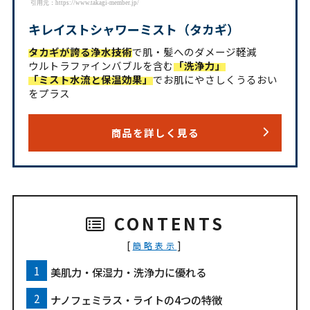
引用元：https://www.takagi-member.jp/
キレイストシャワーミスト（タカギ）
タカギが誇る浄水技術
で肌・髪へのダメージ軽減
ウルトラファインバブルを含む
「洗浄力」
「ミスト水流と保温効果」
でお肌にやさしくうるおい
をプラス
商品を詳しく見る
CONTENTS
[
]
簡略表示
美肌力・保湿力・洗浄力に優れる
ナノフェミラス・ライトの4つの特徴