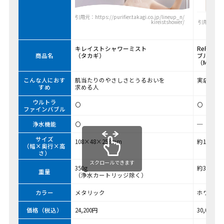
引用元：https://purifier.takagi.co.jp/lineup_n/
kireistshower/
引用元：https
キレイストシャワーミスト
ReFa F
商品名
（タカギ）
ブル U
（MTG）
こんな人におす
肌当たりのやさしさとうるおいを
実店舗で
すめ
求める人
ウルトラ
〇
〇
ファインバブル
浄水機能
〇
─
サイズ
108×48×253mm
約134×9
（幅×奥行×高
さ）
スクロールできます
350g
約300g
重量
（浄水カートリッジ除く）
カラー
メタリック
ホワイト
価格（税込）
24,200円
30,000円