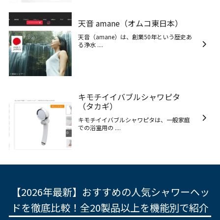
天音 amane（オムコ東日本）
天音（amane）は、創業50年という歴史あ
る浄水 ....
キモチイイバブルシャワピタ
（タカギ）
キモチイイバブルシャワピタは、一般家庭
での浴室用の ....
【2026年最新】おすすめの人気シャワーヘッ
ドを徹底比較！全20製品以上を機能別で紹介